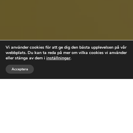
Vi använder cookies för att ge dig den bästa upplevelsen på vår
webbplats. Du kan ta reda på mer om vilka cookies vi använder
eller stänga av dem i
inställningar
.



Acceptera
RING
MEJLA
GILLA
PROFESSIONELLT MÅLERI FÖR
KVALITET
Välkommen till RM Måleri Vellinge, dina
personliga målare som hjälper till med